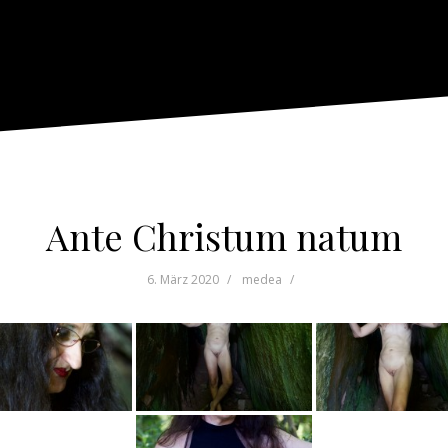
Ante Christum natum
6. März 2020
medea