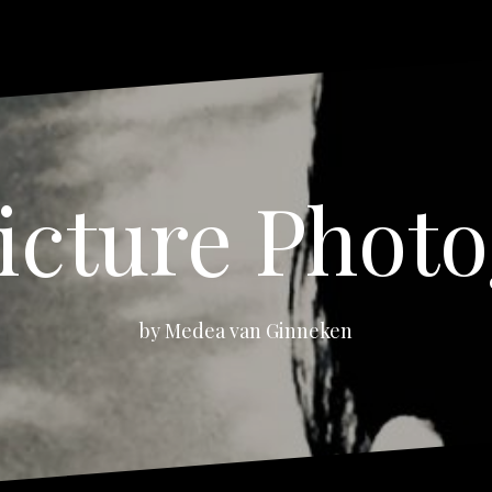
icture Phot
by Medea van Ginneken