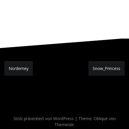
Beitragsnavigation
Norderney
Snow_Princess
Stolz präsentiert von WordPress
|
Theme:
Oblique
von
Themeisle.