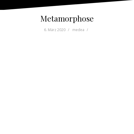
Metamorphose
6. März 2020
medea