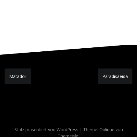
Beitragsnavigation
Matador
Paradisaeida
Stolz präsentiert von WordPress
|
Theme:
Oblique
von
Themeisle.